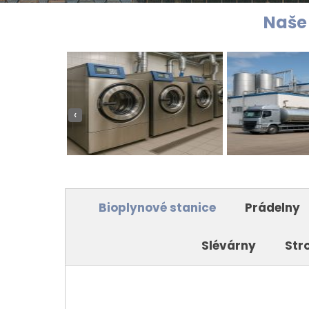
Naše
‹
Bioplynové stanice
Prádelny
Slévárny
Stro