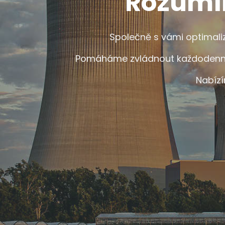
Rozumí
Společně s vámi optimal
Pomáháme zvládnout každodenní pr
Nabízí