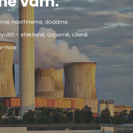
me vám.
jeme, navrhneme, dodáme.
ití – efektivně, úsporně, cíleně.
ow-how.