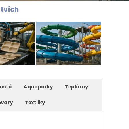
ětvích
›
lastů
Aquaparky
Teplárny
ovary
Textilky