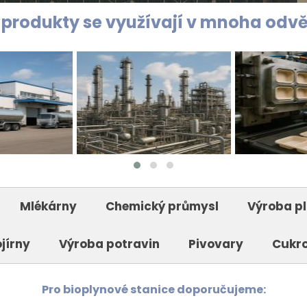
 produkt
y se využívají v mnoha odv
Mlékárny
Chemický průmysl
Výroba p
jírny
Výroba potravin
Pivovary
Cukr
Pro bioplynové stanice doporučujeme: