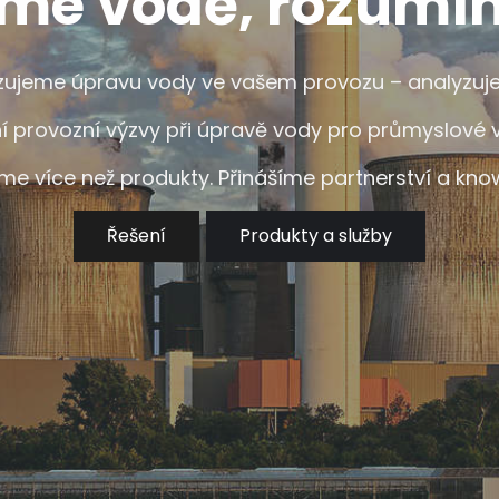
me vodě, rozumí
izujeme úpravu vody ve vašem provozu – analyzu
ovozní výzvy při úpravě vody pro průmyslové využ
me více než produkty. Přinášíme partnerství a kn
Řešení
Produkty a služby